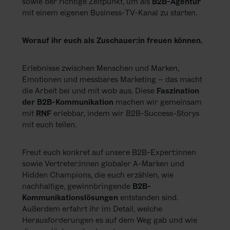
sowie der richtige Zeitpunkt, um als
B2B-Agentur
KARRIERE
mit einem eigenen Business-TV-Kanal zu starten.
NEWSLETTER
Worauf ihr euch als Zuschauer:in freuen können.
Erlebnisse zwischen Menschen und Marken,
Emotionen und messbares Marketing – das macht
die Arbeit bei und mit wob aus. Diese
Faszination
der B2B-Kommunikation
machen wir gemeinsam
mit
RNF
erlebbar, indem wir B2B-Success-Storys
mit euch teilen.
Freut euch konkret auf unsere B2B-Expert:innen
sowie Vertreter:innen globaler A-Marken und
Hidden Champions, die euch erzählen, wie
nachhaltige, gewinnbringende
B2B-
Kommunikationslösungen
entstanden sind.
Außerdem erfahrt ihr im Detail, welche
Herausforderungen es auf dem Weg gab und wie