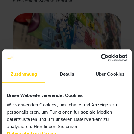
diese gelöst werden konnten.
Zustimmung
Details
Über Cookies
Folge 1: Zu Gast bei BENEO.
Diese Webseite verwendet Cookies
In unserer ersten Ausgabe sind wir zu Gast bei
Wir verwenden Cookies, um Inhalte und Anzeigen zu
BENEO
,
einem Unternehmen, das sich auf die
personalisieren, um Funktionen für soziale Medien
Entwicklung und Herstellung pflanzlicher
bereitzustellen und um unseren Datenverkehr zu
funktioneller Inhaltsstoffe für Lebensmittel,
analysieren. Hier finden Sie unser
Tiernahrung und pharmazeutische Produkte
Datenschutzerklärung
.