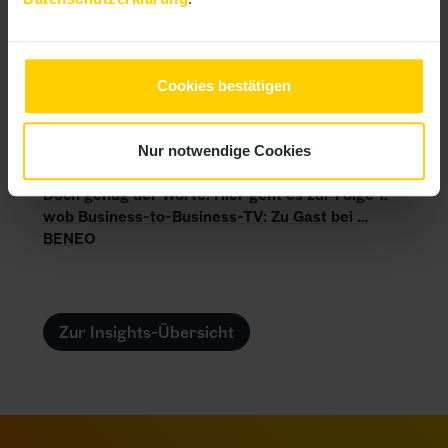
spezialisiert hat. Hintergrund: Vor zehn Jahren
haben wir eine
Kampagne
entwickelt, die noch
heute (!) im Einsatz ist. Damals haben wir unter
anderem mit dem Künstler
Derek Gores kooperiert,
Cookies bestätigen
der im Nachgang auch für den Playboy gearbeitet
und die dm-Kampagne im
Collagen-Look
entwickelt hat.
Nur notwendige Cookies
Doch genug der Worte. Hier geht es zur Folge 1:
wob Business-to-Business-TV: Zu Gast bei …
BENEO
Zur Insights-Übersicht