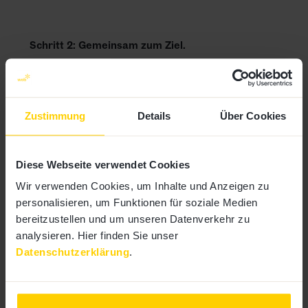
Schritt 2: Gemeinsam zum Ziel.
Und um dieses Ziel zu erreichen, wurde ein
agenturübergreifendes Expert:innen-Team
zusammengestellt. Mit dabei: Strategie- und
Zustimmung
Details
Über Cookies
Markenberatung, Content Marketing, Development
und UX-Design. Mit diesen Leistungen haben wir
Nussbaum unterstützt:
Diese Webseite verwendet Cookies
Wir verwenden Cookies, um Inhalte und Anzeigen zu
Recherche & Analyse
– Gestaltung von
personalisieren, um Funktionen für soziale Medien
Workshops zur Definition der
bereitzustellen und um unseren Datenverkehr zu
Anforderungen und Ziele, Durchführung
analysieren. Hier finden Sie unser
einer Wettbewerbs- und UX-
Datenschutzerklärung
.
Benchmarking-Analyse sowie einer SEO-
und Themenanalyse.
Strategie & Konzept
– Konkretisierung