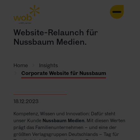
HOME
Website-Relaunch für
Nussbaum Medien.
AGENTUR
LEISTUNGEN
Home
Insights
Corporate Website für Nussbaum
CASES
TRENDS
18.12.2023
Kompetenz, Wissen und Innovation: Dafür steht
INSIGHTS
unser Kunde
Nussbaum Medien
. Mit diesen Werten
prägt das Familienunternehmen – und eine der
KONTAKT
größten Verlagsgruppen Deutschlands – Tag für