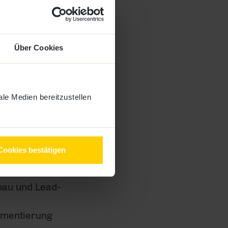
Über Cookies
le Medien bereitzustellen
heider:
 Fragen für
Cookies bestätigen
bau und Lead-
lementierung