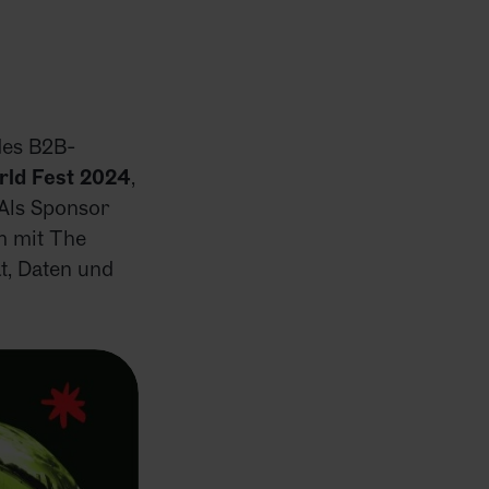
INSIGHTS
KONTAKT
des B2B-
KARRIERE
rld Fest 2024
,
 Als Sponsor
NEWSLETTER
m mit The
t, Daten und