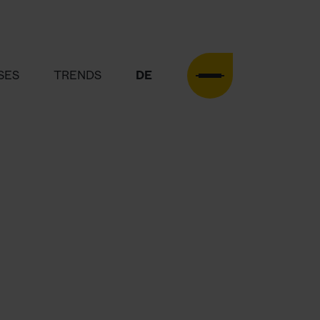
SES
TRENDS
DE
EN
HOME
AGENTUR
LEISTUNGEN
CASES
TRENDS