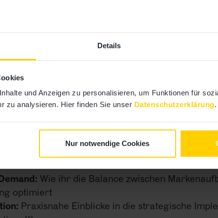
Details
Cookies
halte und Anzeigen zu personalisieren, um Funktionen für sozia
che Insights für Marketing-Entsc
 zu analysieren. Hier finden Sie unser
Datenschutzerklärung
.
ige Programm fokussiert sich auf die brennendsten
Nur notwendige Cookies
eting-Führungskräfte:
 Demand:
Wie ihr die Balance zwischen Markenauf
ng optimiert
tion:
Praxisnahe Einblicke in die strategische Imp