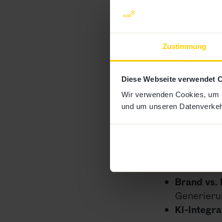
Zustimmung
Diese Webseite verwendet 
Wir verwenden Cookies, um In
Strategis
und um unseren Datenverkehr
Das hochkarät
CMOs und Mark
Brand vs.
Generieru
KI-Integra