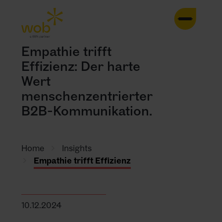
HOME
Empathie trifft
Effizienz: Der harte
AGENTUR
Wert
menschenzentrierter
LEISTUNGEN
B2B-Kommunikation.
CASES
TRENDS
Home
Insights
Empathie trifft Effizienz
INSIGHTS
10.12.2024
KONTAKT