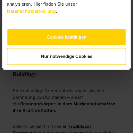
Millionen von Impressions und das Image eines
analysieren. Hier finden Sie unser
Unternehmens, das die Herausforderungen
Datenschutzerklärung
.
seiner Kunden wirklich versteht.
Dieses Beispiel zeigt, dass Marketing, das Empathie
und Fachwissen verbindet, nicht nur eine nette
Cookies bestätigen
Zugabe ist, sondern ein echter Wachstumstreiber
für das Unternehmen.
Nur notwendige Cookies
Kundenservice und Community-
Building:
Eine lebendige Community ist mehr als eine
Sammlung von Kontakten – sie ist
ein
Resonanzkörper, in dem Markenbotschaften
ihre Kraft entfalten
.
Salesforce setzt mit seiner
Trailblazer
Community
auf Austausch, Inspiration und aktive