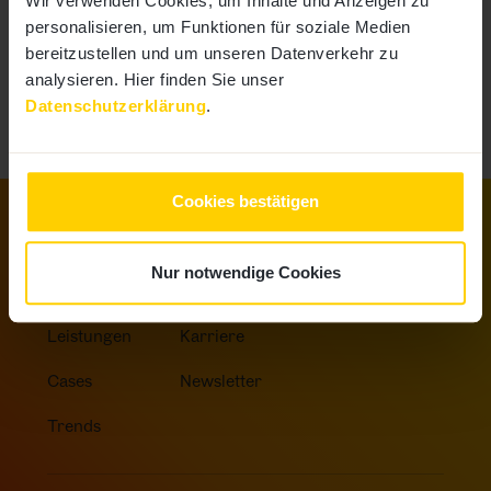
Wir verwenden Cookies, um Inhalte und Anzeigen zu
standardisiert
personalisieren, um Funktionen für soziale Medien
bereitzustellen und um unseren Datenverkehr zu
Weiter
analysieren. Hier finden Sie unser
Datenschutzerklärung
.
Cookies bestätigen
Home
Insights
B2B Marketing
Nur notwendige Cookies
Agentur
Kontakt
Leadgenerierung
Leistungen
Karriere
Cases
Newsletter
Trends