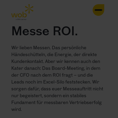
HOME
Messe ROI.
AGENTUR
Wir lieben Messen. Das persönliche
LEISTUNGEN
Händeschütteln, die Energie, der direkte
Kundenkontakt. Aber wir kennen auch den
CASES
Kater danach: Das Board-Meeting, in dem
der CFO nach dem ROI fragt – und die
TRENDS
Leads noch im Excel-Silo feststecken. Wir
sorgen dafür, dass euer Messeauftritt nicht
nur begeistert, sondern ein stabiles
INSIGHTS
Fundament für messbaren Vertriebserfolg
wird.
KONTAKT