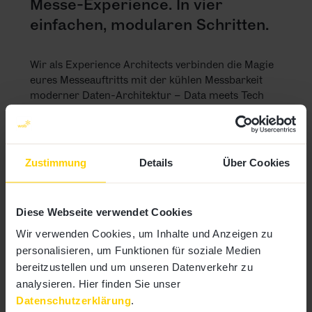
Messe-Experience. In vier
einfachen, modularen Schritten.
Wir als Experience Architects verbinden die Magie
eures Messeauftritts mit der kühlen Messbarkeit
moderner Daten-Architektur – Data meets Tech
meets Creativity. In vier klaren Schritten:
Schritt 1: Klarheit schaffen.
Zustimmung
Details
Über Cookies
Schritt 2: Lösungen finden.
Diese Webseite verwendet Cookies
Schritt 3: Ergebnisse liefern.
Wir verwenden Cookies, um Inhalte und Anzeigen zu
personalisieren, um Funktionen für soziale Medien
Schritt 4: Erfolge skalieren.
bereitzustellen und um unseren Datenverkehr zu
analysieren. Hier finden Sie unser
Datenschutzerklärung
.