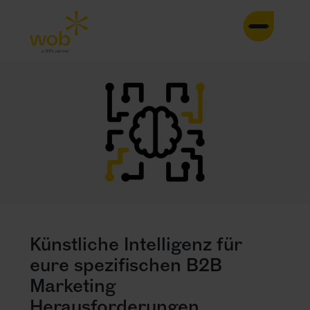
HOME
AGENTUR
LEISTUNGEN
CASES
TRENDS
Künstliche Intelligenz für
INSIGHTS
eure spezifischen B2B
Marketing
KONTAKT
Herausforderungen.