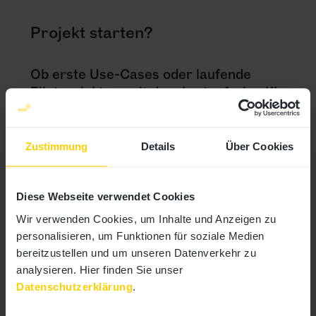
Projekt starten?
Ob erste Use-Cases oder laufende
Pilotprojekte – mit dem kostenfreien KI
Assessment analysieren wir eure
Ausgangslage und zeigen konkrete
Wege zur strategischen Nutzung von KI
Zustimmung
Details
Über Cookies
im B2B-Marketing.
Diese Webseite verwendet Cookies
Wir verwenden Cookies, um Inhalte und Anzeigen zu
personalisieren, um Funktionen für soziale Medien
bereitzustellen und um unseren Datenverkehr zu
analysieren. Hier finden Sie unser
Datenschutzerklärung
.